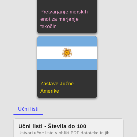
Pretvarjanje merskih
enot za merjenje
tekočin
Zastave Južne
Amerike
Učni listi
Učni listi - Števila do 100
Ustvari učne liste v obliki PDF datoteke in jih