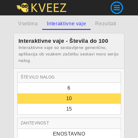
Vsebina
Interaktivne vaje
Rezultati
Interaktivne vaje - Števila do 100
Interaktivne vaje so sestavljene generično,
aplikacija ob vsakem začetku sestavi novo serijo
nalog.
ŠTEVILO NALOG
6
10
15
ZAHTEVNOST
ENOSTAVNO