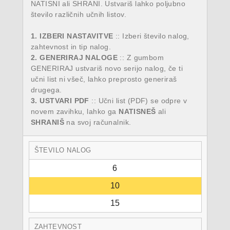
NATISNI ali SHRANI. Ustvariš lahko poljubno
število različnih učnih listov.
1. IZBERI NASTAVITVE
:: Izberi število nalog,
zahtevnost in tip nalog.
2. GENERIRAJ NALOGE
:: Z gumbom
GENERIRAJ ustvariš novo serijo nalog, če ti
učni list ni všeč, lahko preprosto generiraš
drugega.
3. USTVARI PDF
:: Učni list (PDF) se odpre v
novem zavihku, lahko ga
NATISNEŠ
ali
SHRANIŠ
na svoj računalnik.
ŠTEVILO NALOG
6
10
15
ZAHTEVNOST