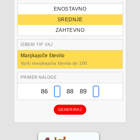
ENOSTAVNO
SREDNJE
ZAHTEVNO
IZBERI TIP VAJ
Manjkajoče število
Vpiši manjkajoča števila do 100.
PRIMER NALOGE
86
88 89
GENERIRAJ