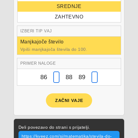
SREDNJE
ZAHTEVNO
IZBERI TIP VAJ
Manjkajoče število
Vpiši manjkajoča števila do 100.
PRIMER NALOGE
86
88 89
ZAČNI VAJE
Deli povezavo do strani s prijatelji.
https://kveez.com/si/matematika/stevila-do-