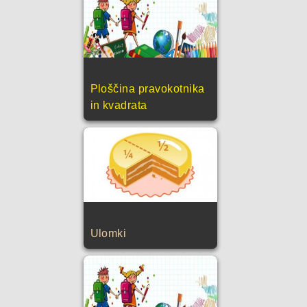
Ploščina pravokotnika
in kvadrata
Ulomki