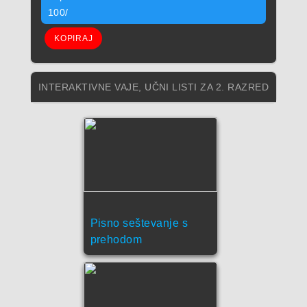
100/
KOPIRAJ
INTERAKTIVNE VAJE, UČNI LISTI ZA 2. RAZRED
Pisno seštevanje s
prehodom