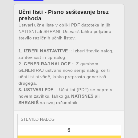
Učni listi - Pisno seštevanje brez
prehoda
Ustvari učne liste v obliki PDF datoteke in jih
NATISNI ali SHRANI. Ustvariš lahko poljubno
število različnih učnih listov.
1. IZBERI NASTAVITVE
:: Izberi število nalog,
zahtevnost in tip nalog.
2. GENERIRAJ NALOGE
:: Z gumbom
GENERIRAJ ustvariš novo serijo nalog, če ti
učni list ni všeč, lahko preprosto generiraš
drugega.
3. USTVARI PDF
:: Učni list (PDF) se odpre v
novem zavihku, lahko ga
NATISNEŠ
ali
SHRANIŠ
na svoj računalnik.
ŠTEVILO NALOG
6