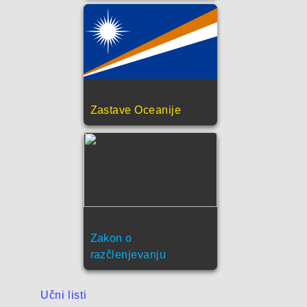
Zastave Oceanije
Zakon o
razčlenjevanju
Učni listi