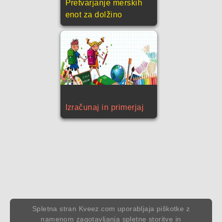
Pretvarjanje merskih
enot za dolžino
Izračunaj in primerjaj
Spletna stran Kveez.com uporabljaja piškotke z
namenom zagotavljanja spletne storitve in