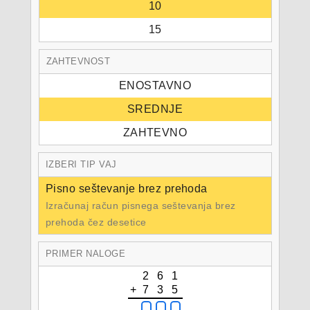
10
15
ZAHTEVNOST
ENOSTAVNO
SREDNJE
ZAHTEVNO
IZBERI TIP VAJ
Pisno seštevanje brez prehoda
Izračunaj račun pisnega seštevanja brez
prehoda čez desetice
PRIMER NALOGE
2
6
1
+
7
3
5