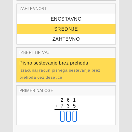
ZAHTEVNOST
ENOSTAVNO
SREDNJE
ZAHTEVNO
IZBERI TIP VAJ
Pisno seštevanje brez prehoda
Izračunaj račun pisnega seštevanja brez
prehoda čez desetice
PRIMER NALOGE
2
6
1
+
7
3
5