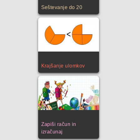
Seštevanje do 20
Krajšanje ulomkov
Zapiši račun in
izračunaj