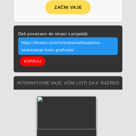
ZAČNI VAJE
Deli povezavo do strani s prijatelji.
https://kveez.com/si/matematika/pisno-
sestevanje-brez-prehoda/
KOPIRAJ
INTERAKTIVNE VAJE, UČNI LISTI ZA 4. RAZRED