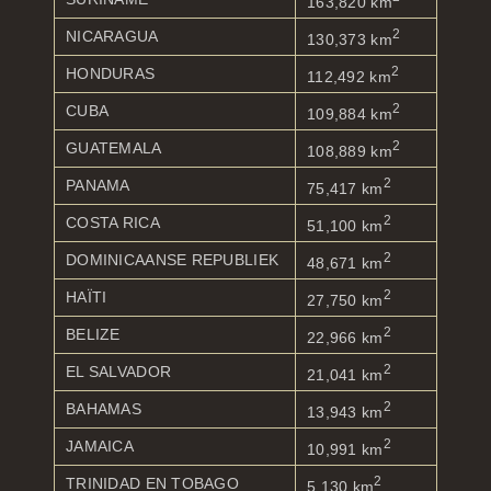
163,820 km
2
NICARAGUA
130,373 km
2
HONDURAS
112,492 km
2
CUBA
109,884 km
2
GUATEMALA
108,889 km
2
PANAMA
75,417 km
2
COSTA RICA
51,100 km
2
DOMINICAANSE REPUBLIEK
48,671 km
2
HAÏTI
27,750 km
2
BELIZE
22,966 km
2
EL SALVADOR
21,041 km
2
BAHAMAS
13,943 km
2
JAMAICA
10,991 km
2
TRINIDAD EN TOBAGO
5,130 km