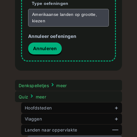
Type oefeningen
Amerikaanse landen op grootte,
kiezen
Annuleer oefeningen
Annuleren
Denkspelletjes
meer
Quiz
meer
Hoofdsteden
Vlaggen
Hoofdsteden van Europa
Landen naar oppervlakte
Hoofdsteden van Azië
Europese vlaggen