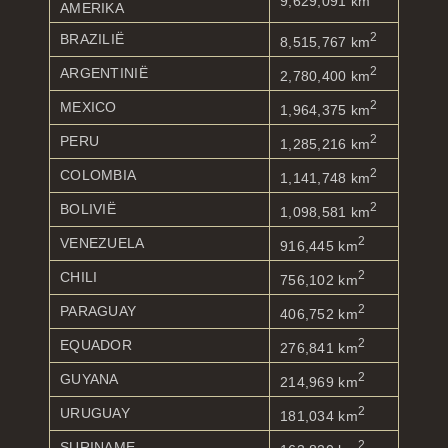
9,629,091 km
AMERIKA
2
BRAZILIË
8,515,767 km
2
ARGENTINIË
2,780,400 km
2
MEXICO
1,964,375 km
2
PERU
1,285,216 km
2
COLOMBIA
1,141,748 km
2
BOLIVIË
1,098,581 km
2
VENEZUELA
916,445 km
2
CHILI
756,102 km
2
PARAGUAY
406,752 km
2
EQUADOR
276,841 km
2
GUYANA
214,969 km
2
URUGUAY
181,034 km
2
SURINAME