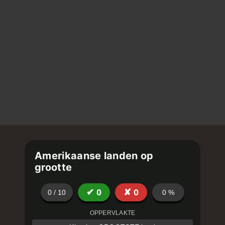
Amerikaanse landen op
grootte
✔
0
✘
0
0
/
10
0
%
OPPERVLAKTE