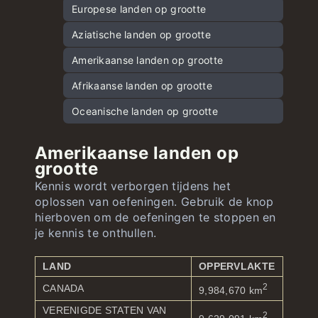
Hoofdsteden van Noord-Amerika en
Aziatische vlaggen
Europese landen op grootte
Cariben
Afrikaanse vlaggen
Aziatische landen op grootte
Hoofdsteden van Zuid-Amerika
Vlaggen van Noord-Amerika en het
Amerikaanse landen op grootte
Hoofdsteden van Afrika
Caribisch gebied
Afrikaanse landen op grootte
Hoofdsteden van Oceanië
Zuid-Amerikaanse vlaggen
Oceanische landen op grootte
Oceanië-vlaggen
Amerikaanse landen op
grootte
Kennis wordt verborgen tijdens het
oplossen van oefeningen. Gebruik de knop
hierboven om de oefeningen te stoppen en
je kennis te onthullen.
LAND
OPPERVLAKTE
2
CANADA
9,984,670 km
VERENIGDE STATEN VAN
2