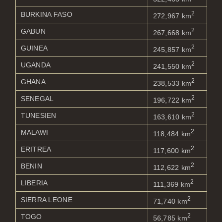
2
BURKINA FASO
272,967 km
2
GABUN
267,668 km
2
GUINEA
245,857 km
2
UGANDA
241,550 km
2
GHANA
238,533 km
2
SENEGAL
196,722 km
2
TUNESIEN
163,610 km
2
MALAWI
118,484 km
2
ERITREA
117,600 km
2
BENIN
112,622 km
2
LIBERIA
111,369 km
2
SIERRA LEONE
71,740 km
2
TOGO
56,785 km