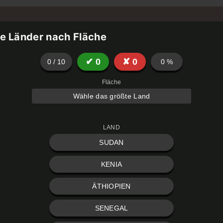
he Länder nach Fläche
✔
0
✘
0
0
/
10
0
%
Fläche
Wähle das größte Land
LAND
SUDAN
KENIA
ÄTHIOPIEN
SENEGAL