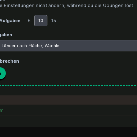
e Einstellungen nicht ändern, während du die Übungen löst.
 Aufgaben
6
10
15
fgaben
e Länder nach Fläche, Waehle
brechen
n
r