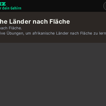
ür dein Gehirn
Denkspiele
che Länder nach Fläche
Quizze
nach Fläche.
tive Übungen, um afrikanische Länder nach Fläche zu lern
Benutzer
Kontakt