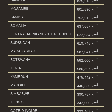
NAMIBIA
825,615 km
2
MOSAMBIK
801,590 km
2
SAMBIA
752,612 km
2
SOMALIA
637,657 km
2
ZENTRALAFRIKANISCHE REPUBLIK
622,984 km
2
SÜDSUDAN
619,745 km
2
MADAGASKAR
587,041 km
2
BOTSWANA
582,000 km
2
KENIA
580,367 km
2
KAMERUN
475,442 km
2
MAROKKO
446,550 km
2
SIMBABWE
390,757 km
2
KONGO
342,000 km
2
CÔTE D IVOIRE
322,463 km