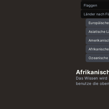
Flaggen
Hauptstädte
Länder nach F
Hauptstädte
Europäische
Hauptstädte
Asiatische 
Europäische
Hauptstädt
Afrikanisch
Asiatische 
Hauptstädte
Flaggen Nor
Amerikanisc
Hauptstädt
Südamerika
Afrikanisch
Flaggen Oz
Ozeanische 
Afrikanisc
Das Wissen wird
benutze die oben