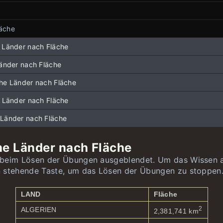
 Europas
läche
 Asiens
 Flaggen
 Nordamerikas und der Karibik
Flaggen
 Länder nach Fläche
e Südamerikas
e Flaggen
Länder nach Fläche
 Afrikas
damerikas und der Karibik
he Länder nach Fläche
e Ozeaniens
nische Flaggen
e Länder nach Fläche
eaniens
Länder nach Fläche
he Länder nach Fläche
 beim Lösen der Übungen ausgeblendet. Um das Wissen 
 stehende Taste, um das Lösen der Übungen zu stoppen
LAND
Fläche
2
ALGERIEN
2,381,741 km