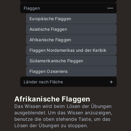
Flaggen
Hauptstädte Europas
Hauptstädte Asiens
Europäische Flaggen
Hauptstädte Nordamerikas und der
Asiatische Flaggen
Karibik
Afrikanische Flaggen
Hauptstädte Südamerikas
Flaggen Nordamerikas und der Karibik
Hauptstädte Afrikas
Südamerikanische Flaggen
Hauptstädte Ozeaniens
Flaggen Ozeaniens
Länder nach Fläche
Europäische Länder nach Fläche
Afrikanische Flaggen
Asiatische Länder nach Fläche
Das Wissen wird beim Lösen der Übungen
ausgeblendet. Um das Wissen anzuzeigen,
Amerikanische Länder nach Fläche
benutze die oben stehende Taste, um das
Afrikanische Länder nach Fläche
Lösen der Übungen zu stoppen.