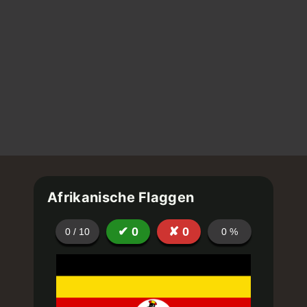
Afrikanische Flaggen
✔
0
✘
0
0
/
10
0
%