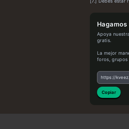
[7.] Debes estar 
Hagamos q
Apoya nuestra
gratis.
La mejor mane
foros, grupos 
https://kvee
Copiar