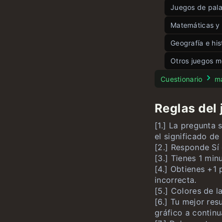
Juegos de pal
Wordle Espa
Matemáticas y 
Palabras do
Juego de án
Geografía e his
La palabra d
Cinco ángul
Juego de b
Otros juegos m
Palabras rá
8 Rompeca
Juego de pa
Test de Str
Cuestionario
m
15 Rompec
Juego de es
Reglas del 
Juego de n
Juego de ba
[1.] La pregunta 
Gran ecuaci
el significado de
[2.] Responde Sí
[3.] Tienes 1 min
[4.] Obtienes +1 
incorrecta.
[5.] Colores de 
[6.] Tu mejor re
gráfico a continu