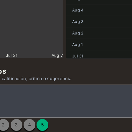
Aug 4
Aug 3
Aug 2
Aug 1
Jul 31
Aug 7
Jul 31
Jul 30
os
 calificación, crítica o sugerencia.
Jul 29
Jul 28
Jul 27
Jul 26
2
3
4
5
Jul 25