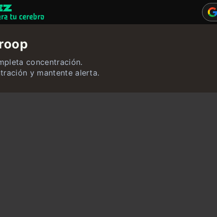
ara tu cerebro
Juegos mentale
troop
Cuestionarios
mpleta concentración.
Usuario
tración y mantente alerta.
Contacto