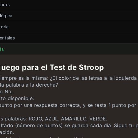
abras
ñol
lógica
ilimitado
bles
gulos
toria
ilimitado
ilimitado
el dia
os
anderas
ilimitado
entales
ilimitado
ilimitado
pidas
bezas
íses
ilimitado
ilimitado
oop
ilimitado
ás
abezas
tados de EE.UU.
ilimitado
ilimitado
juego para el Test de Stroop
úmeros
nderas de EE.UU.
ilimitado
ilimitado
siempre es la misma: ¿El color de las letras a la izquierd
ón
ilimitado
 la palabra a la derecha?
 o No.
uto disponible.
punto por una respuesta correcta, y se resta 1 punto por
las palabras: ROJO, AZUL, AMARILLO, VERDE.
sultado (número de puntos) se guarda cada día. Sigue tu 
ación.