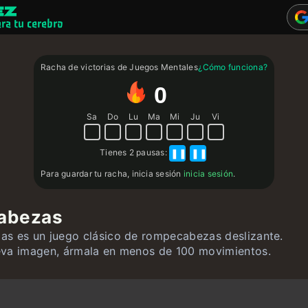
ara tu cerebro
Juegos mentale
Racha de victorias de Juegos Mentales
¿Cómo funciona?
Cuestionarios
0
Usuario
Sa
Do
Lu
Ma
Mi
Ju
Vi
Contacto
Tienes
2 pausas
:
❚❚
❚❚
Para guardar tu racha, inicia sesión
inicia sesión
.
abezas
s es un juego clásico de rompecabezas deslizante.
eva imagen, ármala en menos de 100 movimientos.