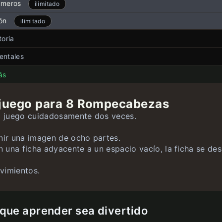
úmeros
ilimitado
ón
ilimitado
toria
anderas
entales
ilimitado
íses
oop
ilimitado
ás
tados de EE.UU.
ilimitado
 juego para 8 Rompecabezas
nderas de EE.UU.
ilimitado
el juego cuidadosamente dos veces.
nir una imagen de ocho partes.
n una ficha adyacente a un espacio vacío, la ficha se de
vimientos.
ue aprender sea divertido