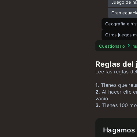
Juego de n
Gran ecuaci
Geografía e his
Juego de b
Otros juegos m
Juego de pa
Test de Str
Cuestionario
m
Juego de es
Reglas del
Juego de ba
Lee las reglas d
1.
Tienes que reu
2.
Al hacer clic e
vacío.
3.
Tienes 100 mo
Hagamos q