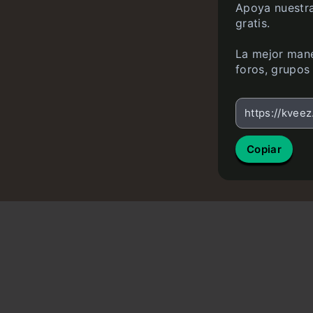
Apoya nuestra
gratis.
La mejor mane
foros, grupos 
https://kvee
Copiar