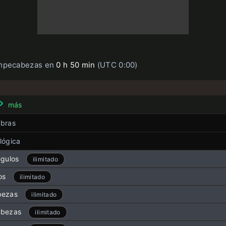
ompecabezas en
0 h 50 min
(UTC 0:00)
más
abras
ñol
lógica
ilimitado
bles
gulos
ilimitado
ilimitado
el dia
os
ilimitado
ilimitado
pidas
bezas
ilimitado
ilimitado
abezas
ilimitado