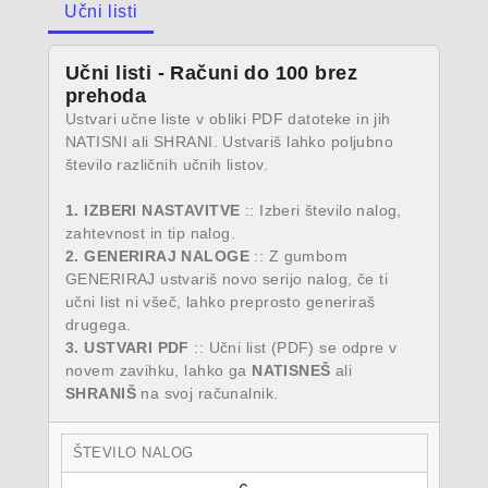
Učni listi
Učni listi - Računi do 100 brez
prehoda
Ustvari učne liste v obliki PDF datoteke in jih
NATISNI ali SHRANI. Ustvariš lahko poljubno
število različnih učnih listov.
1. IZBERI NASTAVITVE
:: Izberi število nalog,
zahtevnost in tip nalog.
2. GENERIRAJ NALOGE
:: Z gumbom
GENERIRAJ ustvariš novo serijo nalog, če ti
učni list ni všeč, lahko preprosto generiraš
drugega.
3. USTVARI PDF
:: Učni list (PDF) se odpre v
novem zavihku, lahko ga
NATISNEŠ
ali
SHRANIŠ
na svoj računalnik.
ŠTEVILO NALOG