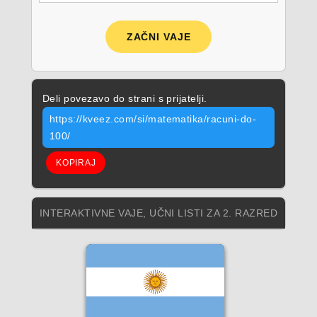
ZAČNI VAJE
Deli povezavo do strani s prijatelji.
https://kveez.com/si/matematika/racuni-do-
100/
KOPIRAJ
INTERAKTIVNE VAJE, UČNI LISTI ZA 2. RAZRED