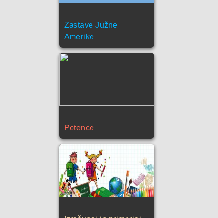
Zastave Južne
Amerike
Potence