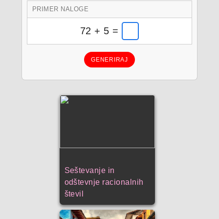
PRIMER NALOGE
72 + 5 =
GENERIRAJ
Seštevanje in
odštevnje racionalnih
števil