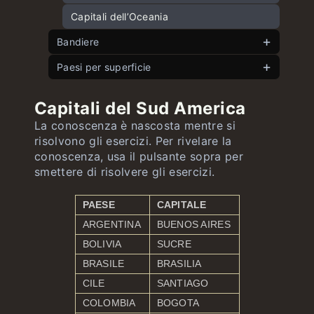
Capitali dell’Oceania
Bandiere
Paesi per superficie
Bandiere europee
Bandiere asiatiche
Paesi europei per superficie
Capitali del Sud America
Bandiere africane
Paesi asiatici per superficie
La conoscenza è nascosta mentre si
risolvono gli esercizi. Per rivelare la
Bandiere del Nord America e dei Caraibi
Paesi americani per superficie
conoscenza, usa il pulsante sopra per
Bandiere sudamericane
Paesi africani per superficie
smettere di risolvere gli esercizi.
Bandiere oceaniane
Paesi oceanici per superficie
PAESE
CAPITALE
ARGENTINA
BUENOS AIRES
BOLIVIA
SUCRE
BRASILE
BRASILIA
CILE
SANTIAGO
COLOMBIA
BOGOTA