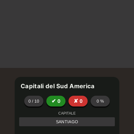
Capitali del Sud America
✔
0
✘
0
0
/
10
0
%
CAPITALE
SANTIAGO