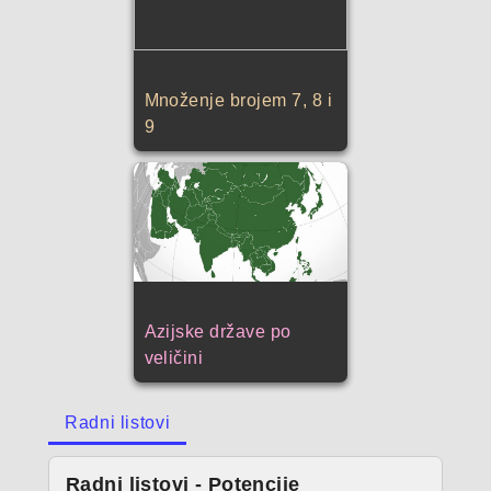
Množenje brojem 7, 8 i
9
Azijske države po
veličini
Radni listovi
Radni listovi - Potencije