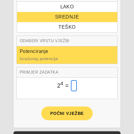
LAKO
SREDNJE
TEŠKO
ODABERI VRSTU VJEŽBI
Potenciranje
Izračunaj potencije
PRIMJER ZADATKA
4
2
=
POČNI VJEŽBE