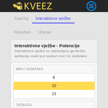
Sadržaj
Interaktivne vježbe
Rezultati
Učenje
Interaktivne vježbe - Potencije
Interaktivne vježbe su sastavljene generički,
aplikacija svaki put sastavi novi niz zadataka.
BROJ ZADATAKA
6
10
15
TEŠKOĆA