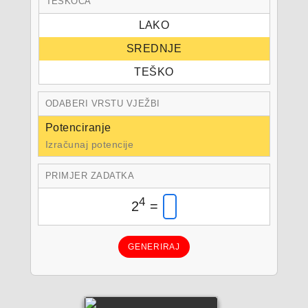
TEŠKOĆA
LAKO
SREDNJE
TEŠKO
ODABERI VRSTU VJEŽBI
Potenciranje
Izračunaj potencije
PRIMJER ZADATKA
4
2
=
GENERIRAJ