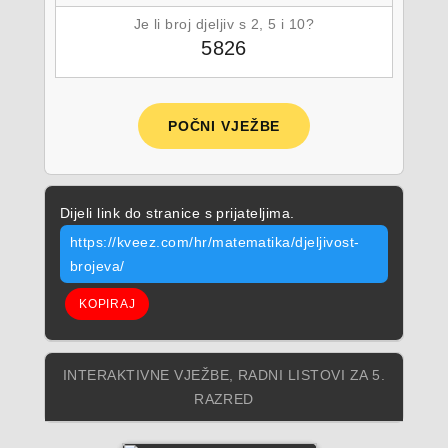
Je li broj djeljiv s 2, 5 i 10?
5826
POČNI VJEŽBE
Dijeli link do stranice s prijateljima.
https://kveez.com/hr/matematika/djeljivost-
brojeva/
KOPIRAJ
INTERAKTIVNE VJEŽBE, RADNI LISTOVI ZA 5.
RAZRED