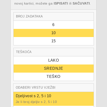
novoj kartici, možete ga
ISPISATI
ili
SAČUVATI
.
BROJ ZADATAKA
6
10
15
TEŠKOĆA
LAKO
SREDNJE
TEŠKO
ODABERI VRSTU VJEŽBI
Djeljivost s 2, 5 i 10
Je li broj djeljiv s 2, 5 i 10