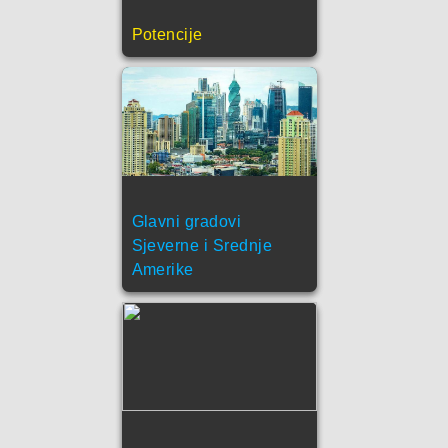
Potencije
Glavni gradovi
Sjeverne i Srednje
Amerike