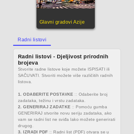
Glavni gradovi Azije
Radni listovi
Radni listovi - Djeljivost prirodnih
brojeva
Stvorite radne listove koje možete ISPISATI ili
SAČUVATI. Stvoriti možete više različitih radnih
listova.
1. ODABERITE POSTAVKE
:: Odaberite broj
zadataka, težinu i vrstu zadataka.
2. GENERIRAJ ZADATKE
:: Pomoću gumba
GENERIRAJ stvorite novu seriju zadataka, ako
vam se radni list ne sviđa lako možete generirati
drugog.
3. IZRADI PDF
:: Radni list (PDF) otvara se u