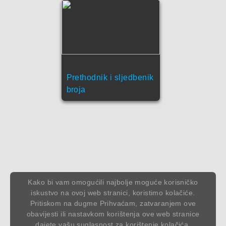
Prethodnik i sljedbenik
broja
Kako bi vam omogućili najbolje moguće korisničko
iskustvo na ovoj web stranici, koristimo kolačiće.
Pritiskom na dugme Prihvaćam, zatvaranjem ove
obavijesti ili nastavkom korištenja ove web stranice
dajete vašu suglasnost za korištenje kolačića.