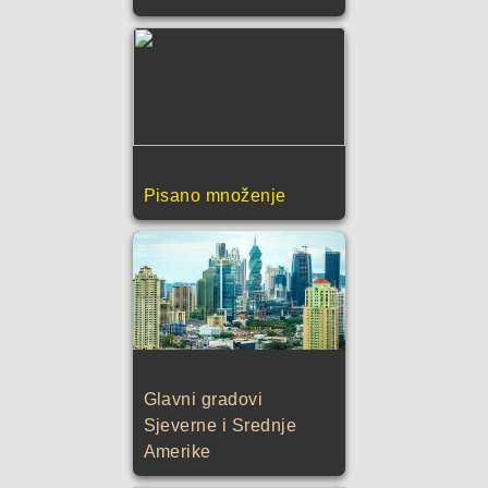
Pisano množenje
Glavni gradovi
Sjeverne i Srednje
Amerike