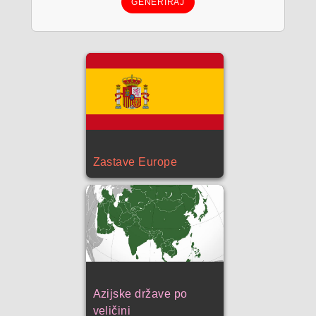
GENERIRAJ
Zastave Europe
Azijske države po
veličini