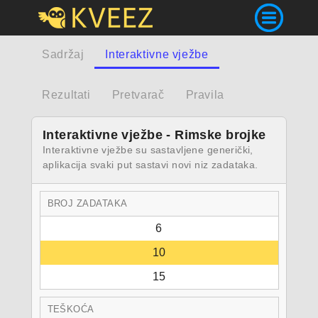
Sadržaj
Interaktivne vježbe
Rezultati
Pretvarač
Pravila
Interaktivne vježbe - Rimske brojke
Interaktivne vježbe su sastavljene generički,
aplikacija svaki put sastavi novi niz zadataka.
BROJ ZADATAKA
6
10
15
TEŠKOĆA