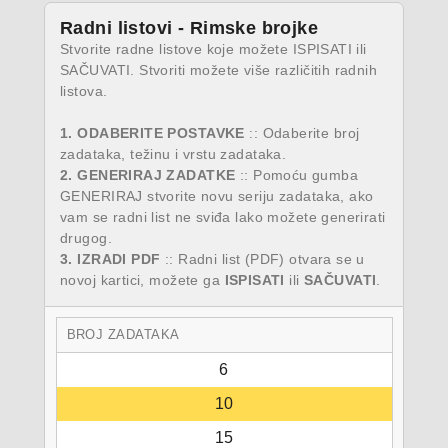
Radni listovi - Rimske brojke
Stvorite radne listove koje možete ISPISATI ili
SAČUVATI. Stvoriti možete više različitih radnih
listova.
1. ODABERITE POSTAVKE
:: Odaberite broj
zadataka, težinu i vrstu zadataka.
2. GENERIRAJ ZADATKE
:: Pomoću gumba
GENERIRAJ stvorite novu seriju zadataka, ako
vam se radni list ne sviđa lako možete generirati
drugog.
3. IZRADI PDF
:: Radni list (PDF) otvara se u
novoj kartici, možete ga
ISPISATI
ili
SAČUVATI
.
BROJ ZADATAKA
6
10
15