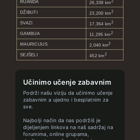
2
RUANDA
26,338 km
2
DŽIBUTI
23,200 km
2
SVAZI
17,364 km
2
GAMBIJA
11,295 km
2
MAURICIJUS
2,040 km
2
SEJŠELI
452 km
Učinimo učenje zabavnim
Podrži našu viziju da učinimo učenje
zabavnim a ujedno i besplatnim za
sve.
Najbolji način da nas podržiš je
dijeljenjem linkova na naš sadržaj na
forumima, online grupama,