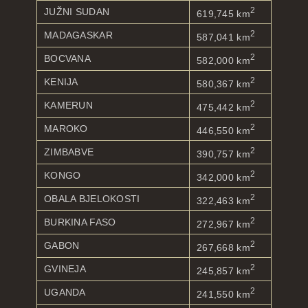
2
JUŽNI SUDAN
619,745 km
2
MADAGASKAR
587,041 km
2
BOCVANA
582,000 km
2
KENIJA
580,367 km
2
KAMERUN
475,442 km
2
MAROKO
446,550 km
2
ZIMBABVE
390,757 km
2
KONGO
342,000 km
2
OBALA BJELOKOSTI
322,463 km
2
BURKINA FASO
272,967 km
2
GABON
267,668 km
2
GVINEJA
245,857 km
2
UGANDA
241,550 km