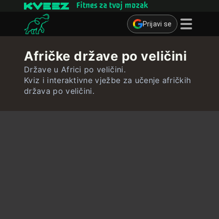
Fitnes za tvoj mozak
Prijavi se
Mozgalice
Afričke države po veličini
Kvizovi
Države u Africi po veličini.
Kviz i interaktivne vježbe za učenje afričkih
Kartice za učenje
država po veličini.
Interaktivne vježbe
Korisnik
Izradi kartice za učenje
Izradi kviz
Kontakt