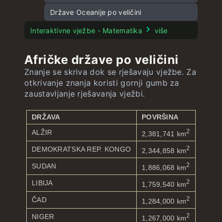
Zastave Oceanije
Države Oceanije po veličini
Interaktivne vježbe - Matematika
više
Afričke države po veličini
Znanje se skriva dok se rješavaju vježbe. Za
otkrivanje znanja koristi gornji gumb za
zaustavljanje rješavanja vježbi.
DRŽAVA
POVRŠINA
2
ALŽIR
2,381,741 km
2
DEMOKRATSKA REP. KONGO
2,344,858 km
2
SUDAN
1,886,068 km
2
LIBIJA
1,759,540 km
2
ČAD
1,284,000 km
2
NIGER
1,267,000 km