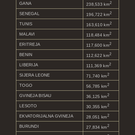
2
GANA
238,533 km
2
SENEGAL
196,722 km
2
TUNIS
163,610 km
2
MALAVI
118,484 km
2
ERITREJA
117,600 km
2
BENIN
112,622 km
2
LIBERIJA
111,369 km
2
SIJERA LEONE
71,740 km
2
TOGO
56,785 km
2
GVINEJA BISAU
36,125 km
2
LESOTO
30,355 km
2
EKVATORIJALNA GVINEJA
28,051 km
2
BURUNDI
27,834 km