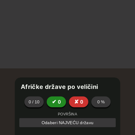
Afričke države po veličini
✔
0
✘
0
0
/
10
0
%
POVRŠINA
Odaberi NAJVEĆU državu