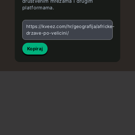
društvenim mrežama i drugim
platformama.
https://kveez.com/hr/geografija/africke-
drzave-po-velicini/
Kopiraj