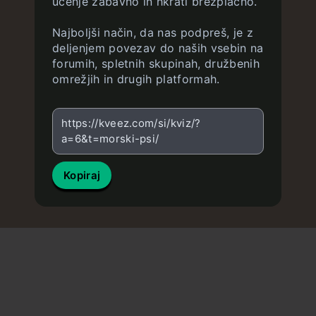
učenje zabavno in hkrati brezplačno.
Najboljši način, da nas podpreš, je z
deljenjem povezav do naših vsebin na
forumih, spletnih skupinah, družbenih
omrežjih in drugih platformah.
https://kveez.com/si/kviz/?
a=6&t=morski-psi/
Kopiraj