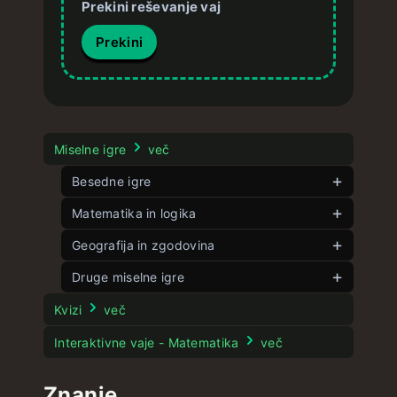
Prekini reševanje vaj
Prekini
Miselne igre
več
Besedne igre
Matematika in logika
Veliki kontekstle
Kontekstle
Kotle
Geografija in zgodovina
neomejeno
neomejeno
Besedle
Pet kotov
Zastavle
Druge miselne igre
neomejeno
neomejeno
neomejeno
Besedle 4 črke
Sestavljanka 8
Državle
neomejeno
neomejeno
Pesle
neomejeno
Kvizi
več
Sestavljanka 15
Packa
Večja država
neomejeno
neomejeno
Filmle
Interaktivne vaje - Matematika
več
Potapljanje ladjic
Dvojle
ZDAle
neomejeno
neomejeno
neomejeno
Stroopov test
Znanje