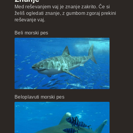
Številko
Besedko
ZDAle zastave
neomejeno
neomejeno
neomejeno
Med reševanjem vaj je znanje zakrito. Če si
Enačble
Hitrostle
Geografle
neomejeno
neomejeno
neomejeno
želiš ogledati znanje, z gumbom zgoraj prekini
reševanje vaj.
Matematle
Letek
Mestle
Beli morski pes
neomejeno
Beloplavuti morski pes