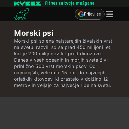
Fitnes za tvoje možgane
Prijavi se
Miselne igre
Morski psi
Kvizi
Morski psi so ena najstarejših živalskih vrst
na svetu, razvili so se pred 450 milijoni let,
Učne kartice
kar je 200 milijonov let pred dinozavri.
Danes v vseh oceanih in morjih sveta živi
Interaktivne vaje
približno 500 vrst morskih psov. Od
najmanjših, velikih le 15 cm, do največjih
Uporabnik
orjaških kitovcev, ki zrastejo v dolžino 12
metrov in veljajo za največje ribe na svetu.
Ustvari učne kartice
Ustvari kviz
Stik ∴