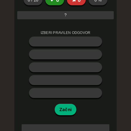
✔
0
✘
0
0
/
10
0
%
?
IZBERI PRAVILEN ODGOVOR
Začni