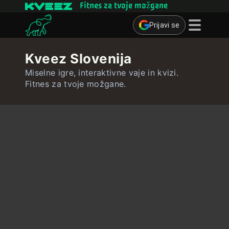
Fitnes za tvoje možgane
Prijavi se
Miselne igre
Kveez Slovenija
Kvizi
Miselne igre, interaktivne vaje in kvizi.
Fitnes za tvoje možgane.
Učne kartice
Interaktivne vaje
Uporabnik
Ustvari učne kartice
Ustvari kviz
Stik ∴