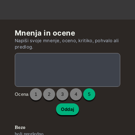
Mnenja in ocene
Napiši svoje mnenje, oceno, kritiko, pohvalo ali
predlog.
Ocena
1
2
3
4
5
Oddaj
Bozo
bolj pregledno