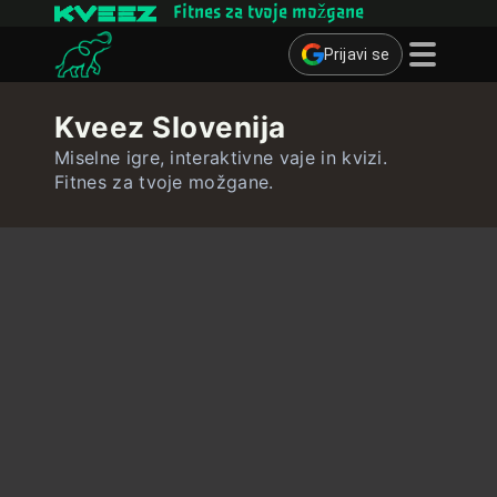
Fitnes za tvoje možgane
Prijavi se
Miselne igre
Kveez Slovenija
Kvizi
Miselne igre, interaktivne vaje in kvizi.
Fitnes za tvoje možgane.
Učne kartice
Interaktivne vaje
Uporabnik
Ustvari učne kartice
Ustvari kviz
Stik ∴