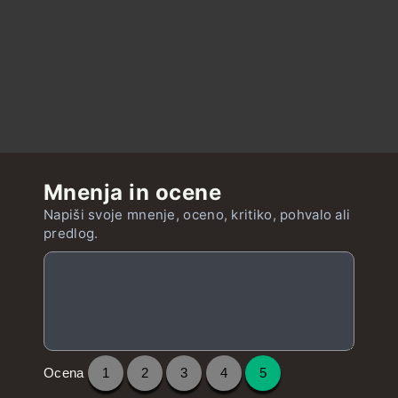
Mnenja in ocene
Napiši svoje mnenje, oceno, kritiko, pohvalo ali
predlog.
Ocena
1
2
3
4
5