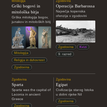
Mitologija
Zgodovina
Grški bogovi in
Operacija Barbarossa
Največja kopenska
mitološka bitja
ofenzija v zgodovini
Grška mitologija bogov,
junakov in mitoloških bitij
Zgodovina
Kvizi
Mitologija
9. razred
Religija in duhovnost
Zgodovina
Zgodovina
Zgodovina
Sparta
Egipat
Sparta was the capital of
Civilizacija starog Istoka
Laconia in ancient
u dolini rijeke Nil
Greece
Zgodovina
Zgodovina