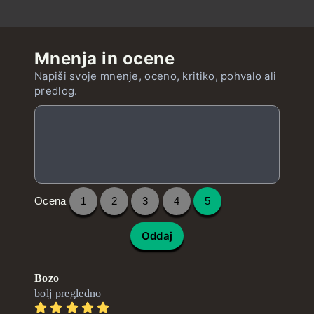
Mnenja in ocene
Napiši svoje mnenje, oceno, kritiko, pohvalo ali
predlog.
Ocena
1
2
3
4
5
Oddaj
Bozo
bolj pregledno