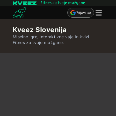
Fitnes za tvoje možgane
Prijavi se
Miselne igre
Kveez Slovenija
Kvizi
Miselne igre, interaktivne vaje in kvizi.
Fitnes za tvoje možgane.
Učne kartice
Interaktivne vaje
Uporabnik
Ustvari učne kartice
Ustvari kviz
Stik ∴