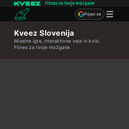
Fitnes za tvoje možgane
Prijavi se
Miselne igre
Kveez Slovenija
Kvizi
Miselne igre, interaktivne vaje in kvizi.
Fitnes za tvoje možgane.
Učne kartice
Interaktivne vaje
Uporabnik
Ustvari učne kartice
Ustvari kviz
Stik ∴