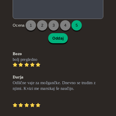
Ocena
1
2
3
4
5
Oddaj
Bozo
bolj pregledno
Darja
Odlične vaje za možgančke. Dnevno se trudim z
njimi. Kvizi me marsikaj še naučijo.