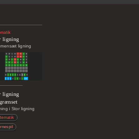
matik
r ligning
mensæt ligning
r ligning
grænset
ing i Stor ligning
tematik
rnespil