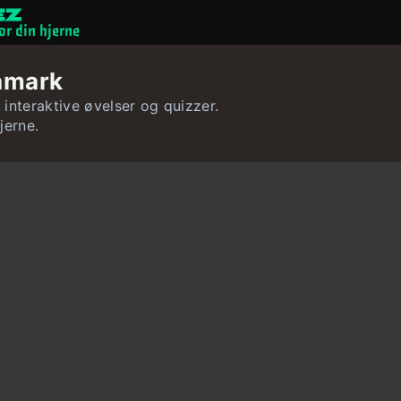
or din hjerne
Hjernespil
nmark
Quizzer
interaktive øvelser og quizzer.
jerne.
Bruger
Kontakt