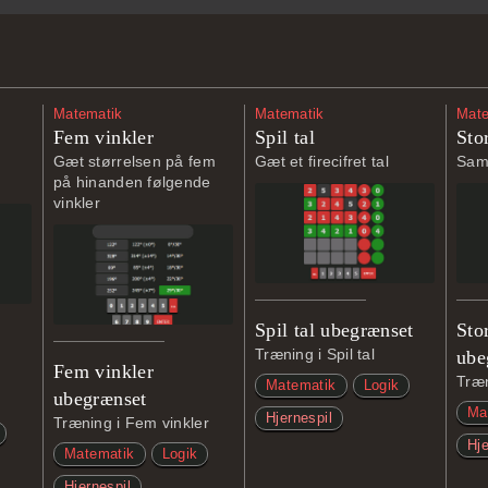
Matematik
Matematik
Mate
Fem vinkler
Spil tal
Sto
n
Gæt størrelsen på fem
Gæt et firecifret tal
Sam
på hinanden følgende
vinkler
Spil tal ubegrænset
Sto
Træning i Spil tal
ube
Fem vinkler
Træn
Matematik
Logik
ubegrænset
Ma
Hjernespil
Træning i Fem vinkler
Hje
Matematik
Logik
Hjernespil