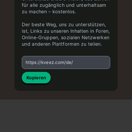
für alle zugänglich und unterhaltsam
zu machen – kostenlos.
Der beste Weg, uns zu unterstützen,
ist, Links zu unseren Inhalten in Foren,
Online-Gruppen, sozialen Netzwerken
und anderen Plattformen zu teilen.
https://kveez.com/de/
Kopieren