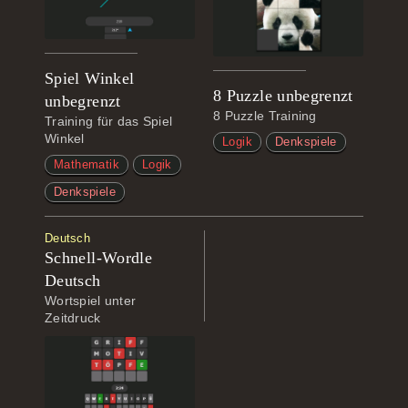
Spiel Winkel
8 Puzzle unbegrenzt
unbegrenzt
8 Puzzle Training
Training für das Spiel
Winkel
Logik
Denkspiele
Mathematik
Logik
Denkspiele
Deutsch
Schnell-Wordle
Deutsch
Wortspiel unter
Zeitdruck