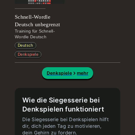
Schnell-Wordle
Deutsch unbegrenzt
Training für Schnell-
Wordle Deutsch
Deutsch
Denkspiele
Denkspiele
mehr
Wie die Siegesserie bei
Denkspielen funktioniert
Die Siegesserie bei Denkspielen hilft
dir, dich jeden Tag zu motivieren,
dein Gehirn zu fordern.