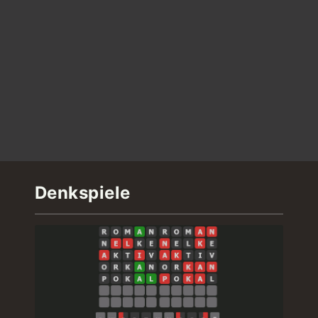
Denkspiele